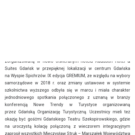
W dniach 28-29 marca 2019 roku odbyło się IX GREMIUM
EKSPERTÓW TURYSTYKI. Było ono pierwszą konferencją
zorganizowaną w nowo otwieranym hotelu Radisson Hotel &
Suites Gdańsk w przepięknej lokalizacji w centrum Gdańska
na Wyspie Spichrzów. IX edycja GREMIUM, ze względu na wybory
samorządowe w 2018 r. oraz zmiany ustawowe w systemie
szkolnictwa wyższego odbyła się w marcu i miała charakter
jednodniowego spotkania połączonego z uznaną w branży
konferencją Nowe Trendy w Turystyce organizowaną
przez Gdańską Organizację Turystyczną. Uczestnicy mieli też
okazję być gośćmi Gdańskiego Teatru Szekspirowskiego, gdzie
na uroczystą kolację połączoną z wieczorem integracyjnym
zaprosił wszystkich Mieczysław Struk – Marszałek Województwa